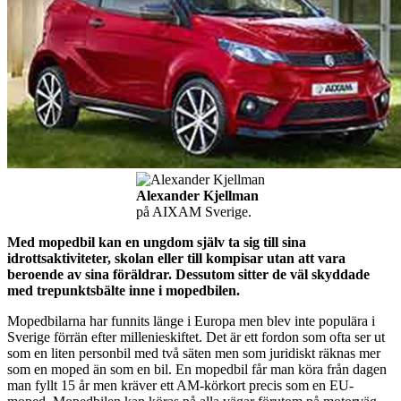
Alexander Kjellman
på AIXAM Sverige.
Med mopedbil kan en ungdom själv ta sig till sina
idrottsaktiviteter, skolan eller till kompisar utan att vara
beroende av sina föräldrar. Dessutom sitter de väl skyddade
med trepunktsbälte inne i mopedbilen.
Mopedbilarna har funnits länge i Europa men blev inte populära i
Sverige förrän efter millenieskiftet. Det är ett fordon som ofta ser ut
som en liten personbil med två säten men som juridiskt räknas mer
som en moped än som en bil. En mopedbil får man köra från dagen
man fyllt 15 år men kräver ett AM-körkort precis som en EU-