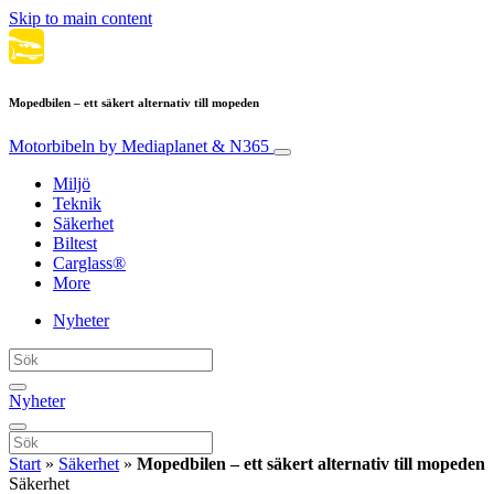
Skip to main content
Mopedbilen – ett säkert alternativ till mopeden
Motorbibeln
by Mediaplanet & N365
Miljö
Teknik
Säkerhet
Biltest
Carglass®
More
Nyheter
Nyheter
Start
»
Säkerhet
»
Mopedbilen – ett säkert alternativ till mopeden
Säkerhet