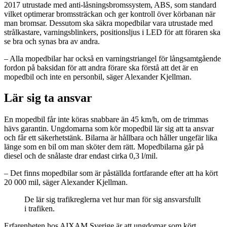
2017 utrustade med anti-låsningsbromssystem, ABS, som standard
vilket optimerar bromssträckan och ger kontroll över körbanan när
man bromsar. Dessutom ska säkra mopedbilar vara utrustade med
strålkastare, varningsblinkers, positionsljus i LED för att föraren ska
se bra och synas bra av andra.
– Alla mopedbilar har också en varningstriangel för långsamtgående
fordon på baksidan för att andra förare ska förstå att det är en
mopedbil och inte en personbil, säger Alexander Kjellman.
Lär sig ta ansvar
En mopedbil får inte köras snabbare än 45 km/h, om de trimmas
hävs garantin. Ungdomarna som kör mopedbil lär sig att ta ansvar
och får ett säkerhetstänk. Bilarna är hållbara och håller ungefär lika
länge som en bil om man sköter dem rätt. Mopedbilarna går på
diesel och de snålaste drar endast cirka 0,3 l/mil.
– Det finns mopedbilar som är påställda fortfarande efter att ha kört
20 000 mil, säger Alexander Kjellman.
De lär sig trafikreglerna vet hur man för sig ansvarsfullt
i trafiken.
Erfarenheten hos AIXAM Sverige är att ungdomar som kört