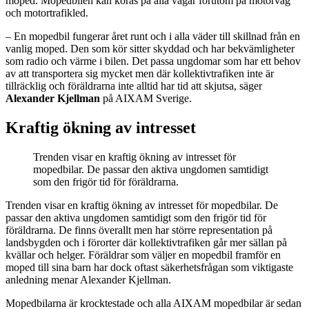
moped. Mopedbilen kan köras på alla vägar förutom på motorväg
och motortrafikled.
– En mopedbil fungerar året runt och i alla väder till skillnad från en
vanlig moped. Den som kör sitter skyddad och har bekvämligheter
som radio och värme i bilen. Det passa ungdomar som har ett behov
av att transportera sig mycket men där kollektivtrafiken inte är
tillräcklig och föräldrarna inte alltid har tid att skjutsa, säger
Alexander Kjellman
på AIXAM Sverige.
Kraftig ökning av intresset
Trenden visar en kraftig ökning av intresset för
mopedbilar. De passar den aktiva ungdomen samtidigt
som den frigör tid för föräldrarna.
Trenden visar en kraftig ökning av intresset för mopedbilar. De
passar den aktiva ungdomen samtidigt som den frigör tid för
föräldrarna. De finns överallt men har större representation på
landsbygden och i förorter där kollektivtrafiken går mer sällan på
kvällar och helger. Föräldrar som väljer en mopedbil framför en
moped till sina barn har dock oftast säkerhetsfrågan som viktigaste
anledning menar Alexander Kjellman.
Mopedbilarna är krocktestade och alla AIXAM mopedbilar är sedan