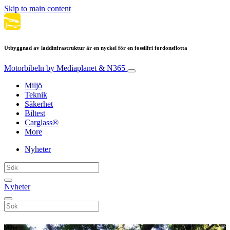
Skip to main content
Utbyggnad av laddinfrastruktur är en nyckel för en fossilfri fordonsflotta
Motorbibeln
by Mediaplanet & N365
Miljö
Teknik
Säkerhet
Biltest
Carglass®
More
Nyheter
Nyheter
Miljö