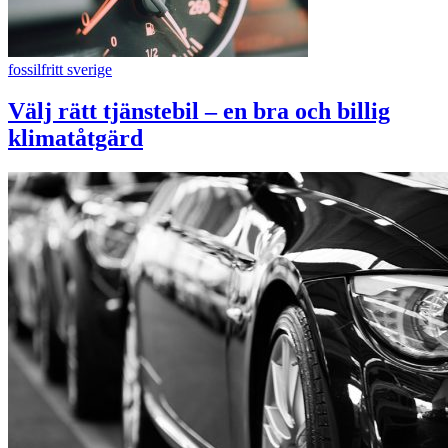
fossilfritt sverige
Välj rätt tjänstebil – en bra och billig
klimatåtgärd