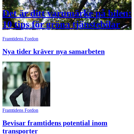
Det är ditt varumärke på bilen:
10 tips för gröna tjänstebilar
Framtidens Fordon
Nya tider kräver nya samarbeten
Framtidens Fordon
Bevisar framtidens potential inom
transporter