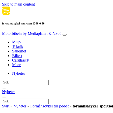
Skip to main content
formansacykel_sportson.1200×630
Motorbibeln
by Mediaplanet & N365
Miljö
Teknik
Säkerhet
Biltest
Carglass®
More
Nyheter
Nyheter
Start
»
Nyheter
»
Förmånscykel till jobbet
»
formansacykel_sportso