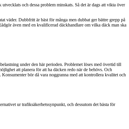
 utvecklats och dessa problem minskats. Så det är dags att vikta över
tat väder. Dubbfritt är bäst för många men dubbat ger bättre grepp på
 Rådgör även med en kvalificerad däckhandlare om vilka däck man ska
sbelastning under den här perioden. Problemet löses med övertid till
 möjlighet att planera för att ha däcken redo när de behövs. Och
örer. Konsumenter bör då vara noggranna med att kontrollera kvalitet och
ternativet ur trafiksäkerhetssynpunkt, och dessutom det bästa för