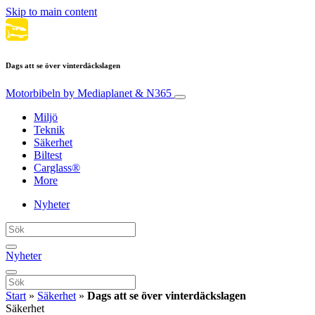
Skip to main content
Dags att se över vinterdäckslagen
Motorbibeln
by Mediaplanet & N365
Miljö
Teknik
Säkerhet
Biltest
Carglass®
More
Nyheter
Nyheter
Start
»
Säkerhet
»
Dags att se över vinterdäckslagen
Säkerhet