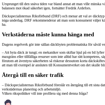
Ursprunget till den snäva tiden var bland annat att man ville minska 
balansen mot ökad säkerhet igen, fortsätter Fredrik Ardefors.
Däckspecialisternas Riksförbund (DRF) och menar att val av däcktyp m
isiga underlag. DRF rekommenderar att man som konsument väljer kän
ha.
Verkstäderna måste kunna hänga med
Dagens regelverk gör inte sällan däckbyten problematiska för såväl ver
– Att byta däck är tungt; en mekaniker som skiftar hjul på en bil lyft
maxgräns eller tillfälliga resurser som inte alltid har rätt kompetens, 
förutom att äventyra säkerheten så riskerar dessutom korta däckskiftesti
att man till exempel är ansluten till Konsumentverket om det skulle bl
Återgå till en säker trafik
– Däckspecialisternas Riksförbund föreslår en återgång till ett sista d
verkstädernas planering och arbetsmiljö.
Vilken rikspolitiker vill inte profilera sig med denna fråga?