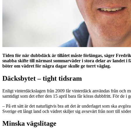
Tiden för när dubbdäck är tillåtet måste förlängas, säger Fredri
snabba skifte till närmast sommarväder i stora delar av landet i f
böter om vädret för några dagar skulle ge torrt väglag.
Däcksbytet – tight tidsram
Enligt vinterdäckslagen från 2009 får vinterdäck användas från och 
samtidigt som det efter den 15 april bara får köras dubbfritt. För de i
– På ett sätt är det naturligtvis bra att det är underlaget som ska avgö
Sverige ett långt land och vädret skiljer sig avsevärt från norr till söder
Minska vägslitage