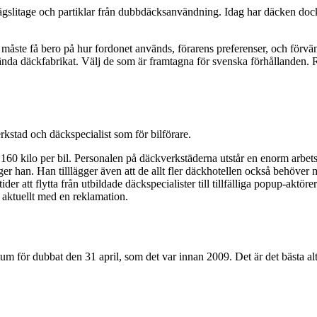
vägslitage och partiklar från dubbdäcksanvändning. Idag har däcken dock
åste få bero på hur fordonet används, förarens preferenser, och förvän
da däckfabrikat. Välj de som är framtagna för svenska förhållanden.
kstad och däckspecialist som för bilförare.
er 160 kilo per bil. Personalen på däckverkstäderna utstår en enorm arbet
säger han. Han tilllägger även att de allt fler däckhotellen också behöver
der att flytta från utbildade däckspecialister till tillfälliga popup-akt
i aktuellt med en reklamation.
atum för dubbat den 31 april, som det var innan 2009. Det är det bästa al