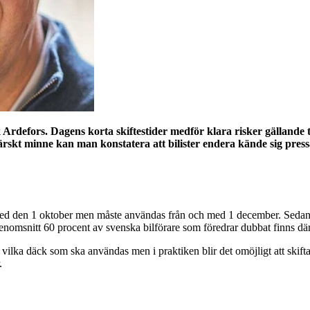
k Ardefors. Dagens korta skiftestider medför klara risker gällande
ärskt minne kan man konstatera att bilister endera kände sig pressad
med den 1 oktober men måste användas från och med 1 december. Sedan 
 genomsnitt 60 procent av svenska bilförare som föredrar dubbat finns där
ra vilka däck som ska användas men i praktiken blir det omöjligt att skif
.